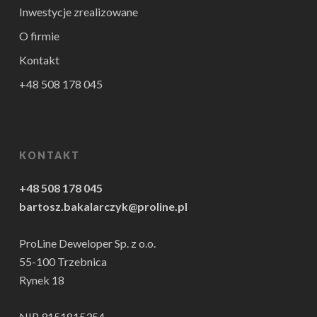
Inwestycje zrealizowane
O firmie
Kontakt
+48 508 178 045
KONTAKT
+48 508 178 045
bartosz.bakalarczyk@proline.pl
ProLine Deweloper Sp. z o.o.
55-100 Trzebnica
Rynek 18
NIP 9151815354